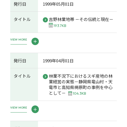
発行日
1999年05月01日
タイトル
吉野林業地帯 －その伝統と現在－
193.7KB
VIEW MORE
発行日
1999年04月01日
タイトル
林業不況下におけるスギ産地の林
業経営の実態－静岡県竜山村・天
竜市と高知県梼原町の事例を中心
として－
104.3KB
VIEW MORE