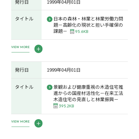
発行日
1999年04月01日
タイトル
日本の森林・林業と林業労働力問
題－高齢化の現状と担い手確保の
課題－
95.6KB
VIEW MORE
発行日
1999年04月01日
タイトル
景観および健康重視の木造住宅推
進からの国産材活性化－在来工法
木造住宅の見直しと林業振興－
395.2KB
VIEW MORE