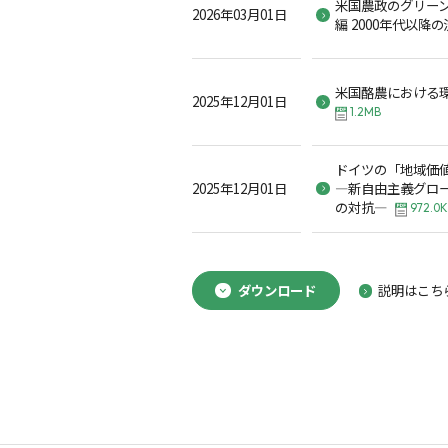
米国農政のグリー
2026年03月01日
編 2000年代以降
米国酪農における
2025年12月01日
1.2MB
ドイツの「地域価
2025年12月01日
―新自由主義グロ
の対抗―
972.0
ダウンロード
説明はこち