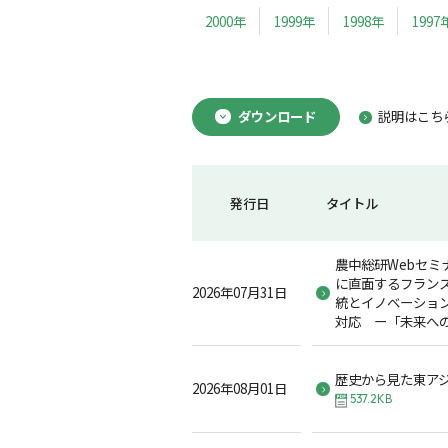
2000年
1999年
1998年
1997
ダウンロード
説明はこち
発行日
タイトル
農中総研Webセミ
に直面するフラン
2026年07月31日
統とイノベーショ
対応 ー「未来へ
歴史から見た東ア
2026年08月01日
537.2KB