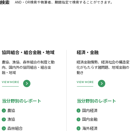
細検索
AND・OR検索や執筆者、期間指定で検索することができます。
協同組合・組合金融・地域
経済・金融
農協、漁協、森林組合の制度と動
経済金融情勢、経済社会の構造変
向、国内外の協同組合・組合金
化がもたらす諸問題、地域金融の
融・地域
動き
VIEW MORE
VIEW MORE
当分野別のレポート
当分野別のレポート
農協
国内経済
漁協
国内金融
森林組合
海外経済