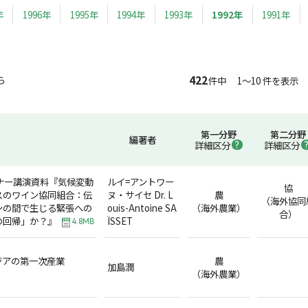
年
1996年
1995年
1994年
1993年
1992年
1991年
422
ら
件中 1～10 件を表示
第一分野
第二分野
編著者
詳細区分
詳細区分
ナー講演資料『気候変動
ルイ=アントワー
協
スのワイン協同組合：伝
ヌ・サイセ Dr. L
農
（海外協同
ンの間で生じる緊張への
ouis-Antoine SA
（海外農業）
合）
の回帰」か？』
ÏSSET
4.8MB
ジアの第一次産業
農
加島潤
（海外農業）