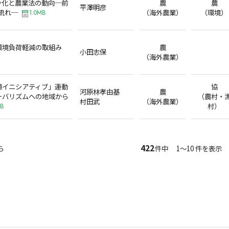
ン化と農業法の動向─前
農
農
平澤明彦
の流れ─
（海外農業）
（環境）
1.0MB
環境負荷軽減の取組み
農
小田志保
（海外農業）
値イニシアティブ」運動
協
河原林孝由基
農
ーバリズムへの地域から
（農村・
村田武
（海外農業）
村）
KB
422
ら
件中 1～10 件を表示