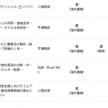
農
ポテンシャル
小畑秀樹
225.9KB
（海外農業）
ラムの所得・価格支持─
農
データでみる有効性─
平澤明彦
（海外農業）
ン化と農業法の動向（後
農
農
ンプ政権の１年─
平澤明彦
（海外農業）
（環境）
界食料貿易の分断─中・
阮蔚（Ruan We
農
エネルギー転換─
i）
（海外農業）
農家支援に向けたフェア
農
─最低保障価格の算出と
小田志保
（海外農業）
.2KB