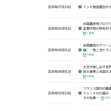
2026年07月10日
インド施設園芸の
米国農産物プログ
2026年05月01日
主要作物の時系列
1.3MB
米国農政のグリー
2026年04月01日
編）─第二次トラ
1.8MB
大豆が映し出す世
2026年04月01日
伯の連携と米国の
1.8MB
フランス国内の酪
2026年03月10日
トレードの仕組み
その効果─
203