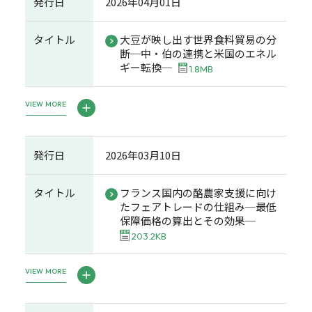
発行日
2026年04月01日
タイトル
大豆が映し出す世界食料貿易の分
断─中・伯の連携と米国のエネル
ギー転換─
1.8MB
VIEW MORE
発行日
2026年03月10日
タイトル
フランス国内の酪農家支援に向け
たフェアトレードの仕組み─最低
保障価格の算出とその効果─
203.2KB
VIEW MORE