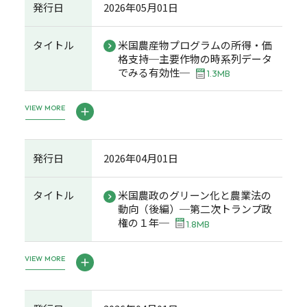
発行日
2026年05月01日
タイトル
米国農産物プログラムの所得・価
格支持─主要作物の時系列データ
でみる有効性─
1.3MB
VIEW MORE
発行日
2026年04月01日
タイトル
米国農政のグリーン化と農業法の
動向（後編）─第二次トランプ政
権の１年─
1.8MB
VIEW MORE