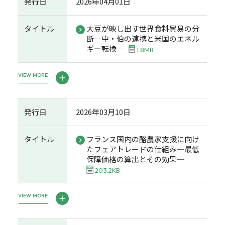
発行日
2026年04月01日
タイトル
大豆が映し出す世界食料貿易の分
断─中・伯の連携と米国のエネル
ギー転換─
1.8MB
VIEW MORE
発行日
2026年03月10日
タイトル
フランス国内の酪農家支援に向け
たフェアトレードの仕組み─最低
保障価格の算出とその効果─
203.2KB
VIEW MORE