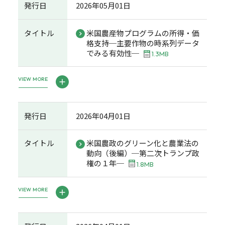
発行日
2026年05月01日
タイトル
米国農産物プログラムの所得・価
格支持─主要作物の時系列データ
でみる有効性─
1.3MB
VIEW MORE
発行日
2026年04月01日
タイトル
米国農政のグリーン化と農業法の
動向（後編）─第二次トランプ政
権の１年─
1.8MB
VIEW MORE