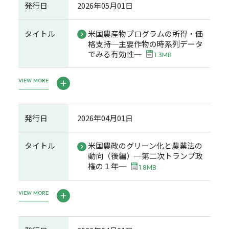
発行日
2026年05月01日
タイトル
米国農産物プログラムの所得・価
格支持─主要作物の時系列データ
でみる有効性─
1.3MB
VIEW MORE
発行日
2026年04月01日
タイトル
米国農政のグリーン化と農業法の
動向（後編）─第二次トランプ政
権の１年─
1.8MB
VIEW MORE