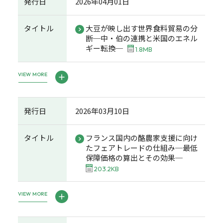
発行日
2026年04月01日
タイトル
大豆が映し出す世界食料貿易の分
断─中・伯の連携と米国のエネル
ギー転換─
1.8MB
VIEW MORE
発行日
2026年03月10日
タイトル
フランス国内の酪農家支援に向け
たフェアトレードの仕組み─最低
保障価格の算出とその効果─
203.2KB
VIEW MORE