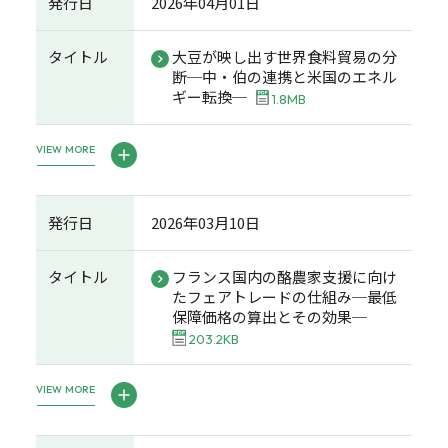
発行日
2026年04月01日
タイトル
大豆が映し出す世界食料貿易の分
断─中・伯の連携と米国のエネル
ギー転換─
1.8MB
VIEW MORE
発行日
2026年03月10日
タイトル
フランス国内の酪農家支援に向け
たフェアトレードの仕組み─最低
保障価格の算出とその効果─
203.2KB
VIEW MORE