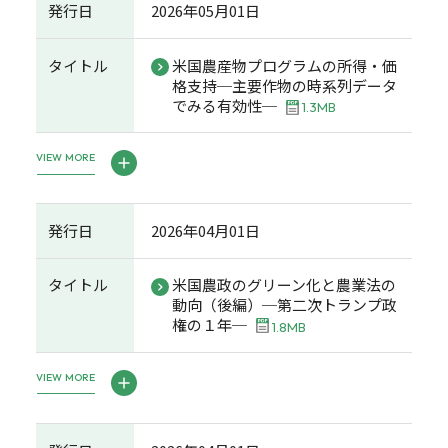
発行日
2026年05月01日
タイトル
米国農産物プログラムの所得・価
格支持─主要作物の時系列データ
でみる有効性─
1.3MB
VIEW MORE
発行日
2026年04月01日
タイトル
米国農政のグリーン化と農業法の
動向（後編）─第二次トランプ政
権の１年─
1.8MB
VIEW MORE