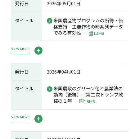
発行日
2026年05月01日
タイトル
米国農産物プログラムの所得・価
格支持─主要作物の時系列データ
でみる有効性─
1.3MB
VIEW MORE
発行日
2026年04月01日
タイトル
米国農政のグリーン化と農業法の
動向（後編）─第二次トランプ政
権の１年─
1.8MB
VIEW MORE