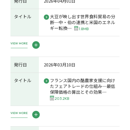
発行日
2026年04月01日
タイトル
大豆が映し出す世界食料貿易の分
断─中・伯の連携と米国のエネル
ギー転換─
1.8MB
VIEW MORE
発行日
2026年03月10日
タイトル
フランス国内の酪農家支援に向け
たフェアトレードの仕組み─最低
保障価格の算出とその効果─
203.2KB
VIEW MORE