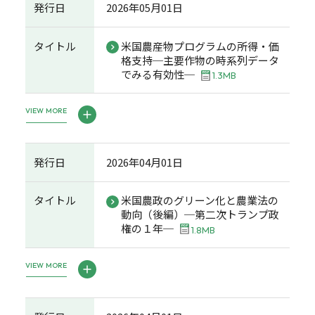
発行日
2026年05月01日
タイトル
米国農産物プログラムの所得・価
格支持─主要作物の時系列データ
でみる有効性─
1.3MB
VIEW MORE
発行日
2026年04月01日
タイトル
米国農政のグリーン化と農業法の
動向（後編）─第二次トランプ政
権の１年─
1.8MB
VIEW MORE