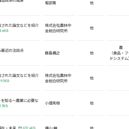
堀部篤
他
載された論文などを紹介
株式会社農林中
他
金総合研究所
8.6KB
農
る最近の注目点
藤島義之
他
（食品・フ
ドシステム
載された論文などを紹介
株式会社農林中
他
金総合研究所
29.5KB
トを知る～農業に必要な
小畑秀樹
他
1.3KB
現在・未来
横山 紳
他
632.4KB