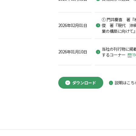
① 門井慶喜 著『
2026年02月01日
俊 著『現代 沖縄
業の構築に向けて
当社の刊行物に掲
2026年01月10日
するコーナー
15
ダウンロード
説明はこち