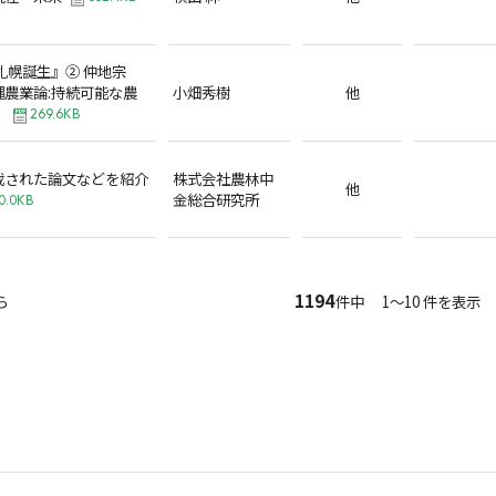
札幌誕生』② 仲地宗
農業論:持続可能な農
小畑秀樹
他
』
269.6KB
載された論文などを紹介
株式会社農林中
他
金総合研究所
0.0KB
1194
ら
件中 1～10 件を表示