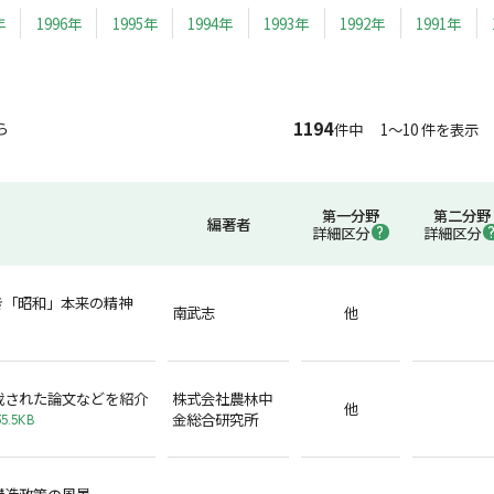
年
1996年
1995年
1994年
1993年
1992年
1991年
1194
ら
件中 1～10 件を表示
第一分野
第二分野
編著者
詳細区分
詳細区分
き「昭和」本来の精神
南武志
他
載された論文などを紹介
株式会社農林中
他
金総合研究所
5.5KB
構造政策の風景