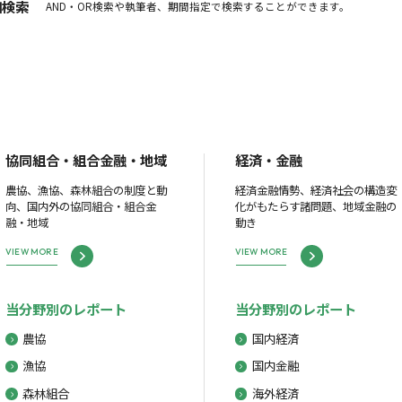
細検索
AND・OR検索や執筆者、期間指定で検索することができます。
協同組合・組合金融・地域
経済・金融
農協、漁協、森林組合の制度と動
経済金融情勢、経済社会の構造変
向、国内外の協同組合・組合金
化がもたらす諸問題、地域金融の
融・地域
動き
VIEW MORE
VIEW MORE
当分野別のレポート
当分野別のレポート
農協
国内経済
漁協
国内金融
森林組合
海外経済