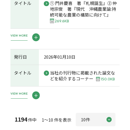
タイトル
① 門井慶喜 著『札幌誕生』② 仲
地宗俊 著『現代 沖縄農業論:持
続可能な農業の構築に向けて』
269.6KB
VIEW MORE
発行日
2026年01月10日
タイトル
当社の刊行物に掲載された論文な
どを紹介するコーナー
150.0KB
VIEW MORE
1194
件中 1～10 件を表示