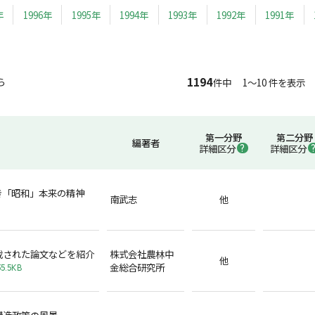
年
1996年
1995年
1994年
1993年
1992年
1991年
1194
ら
件中 1～10 件を表示
第一分野
第二分野
編著者
詳細区分
詳細区分
き「昭和」本来の精神
南武志
他
載された論文などを紹介
株式会社農林中
他
金総合研究所
5.5KB
構造政策の風景