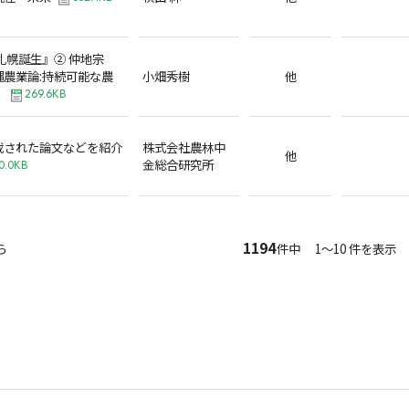
札幌誕生』② 仲地宗
農業論:持続可能な農
小畑秀樹
他
』
269.6KB
載された論文などを紹介
株式会社農林中
他
金総合研究所
0.0KB
1194
ら
件中 1～10 件を表示