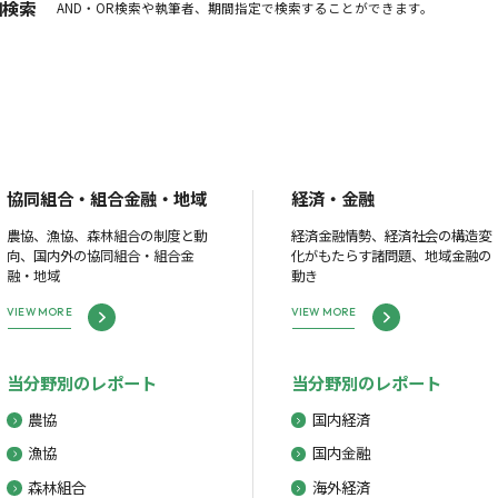
細検索
AND・OR検索や執筆者、期間指定で検索することができます。
協同組合・組合金融・地域
経済・金融
農協、漁協、森林組合の制度と動
経済金融情勢、経済社会の構造変
向、国内外の協同組合・組合金
化がもたらす諸問題、地域金融の
融・地域
動き
VIEW MORE
VIEW MORE
当分野別のレポート
当分野別のレポート
農協
国内経済
漁協
国内金融
森林組合
海外経済