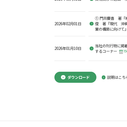
① 門井慶喜 著『
2026年02月01日
俊 著『現代 沖縄
業の構築に向けて
当社の刊行物に掲
2026年01月10日
するコーナー
15
ダウンロード
説明はこち