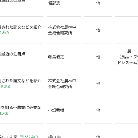
堀部篤
他
載された論文などを紹介
株式会社農林中
他
金総合研究所
8.6KB
農
る最近の注目点
藤島義之
他
（食品・フ
ドシステム
載された論文などを紹介
株式会社農林中
他
金総合研究所
29.5KB
トを知る～農業に必要な
小畑秀樹
他
1.3KB
現在・未来
横山 紳
他
632.4KB