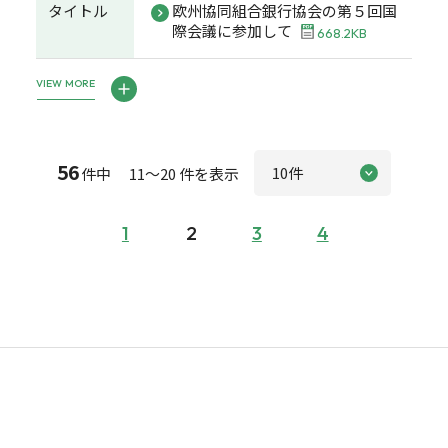
タイトル
欧州協同組合銀行協会の第５回国
際会議に参加して
668.2KB
VIEW MORE
56
件中 11～20 件を表示
1
2
3
4