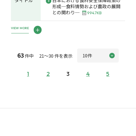
タイトル
日本における食料安全保障政策の
形成─食料情勢および農政の展開
との関わり─
994.7KB
VIEW MORE
63
件中 21～30 件を表示
1
2
3
4
5