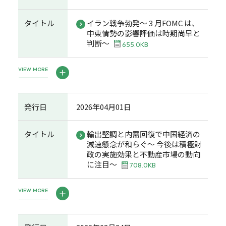
タイトル
イラン戦争勃発～ 3 月FOMC は、
中東情勢の影響評価は時期尚早と
判断～
655.0KB
VIEW MORE
発行日
2026年04月01日
タイトル
輸出堅調と内需回復で中国経済の
減速懸念が和らぐ～ 今後は積極財
政の実施効果と不動産市場の動向
に注目～
708.0KB
VIEW MORE