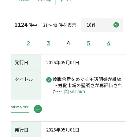
1124
件中 31～40 件を表示
2
3
4
5
6
発行日
2026年05月01日
タイトル
停戦合意をめぐる不透明感が継続
～ 労働市場の堅調さが再評価され
た～
682.0KB
VIEW MORE
発行日
2026年05月01日