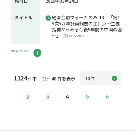
発行日
2026年03月24日
タイトル
経済金融フォーカス25-13 「第1
5次5カ年計画綱要の注目点～主要
指標からみる今後5年間の中国の姿
～」
605.2KB
VIEW MORE
1124
件中 31～40 件を表示
2
3
4
5
6