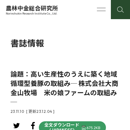
農林中金総合研究所
Norinchukin Research Institute Co., Ltd.
書誌情報
論題：高い生産性のうえに築く地域
循環型養豚の取組み─ 株式会社大商
金山牧場 米の娘ファームの取組み
─
23.11.10
[ 更新23.12.04 ]
全文ダウンロード
675.2KB