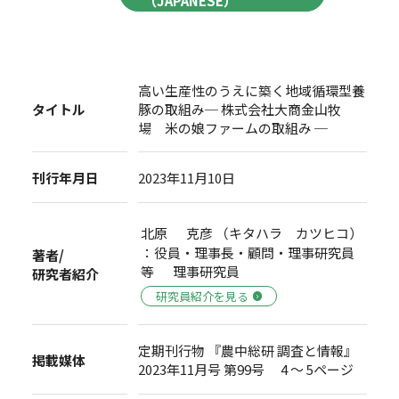
（JAPANESE）
高い生産性のうえに築く地域循環型養
タイトル
豚の取組み─ 株式会社大商金山牧
場 米の娘ファームの取組み ─
刊行年月日
2023年11月10日
北原 克彦 （キタハラ カツヒコ）
：役員・理事長・顧問・理事研究員
著者/
等 理事研究員
研究者紹介
研究員紹介を見る
定期刊行物 『農中総研 調査と情報』
掲載媒体
2023年11月号 第99号 4 ～ 5ページ