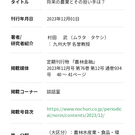
タイトル
将来の農業とその担い手は？
刊行年月日
2023年12月01日
著者/
村田 武 （ムラタ タケシ）
研究者紹介
： 九州大学 名誉教授
定期刊行物 『農林金融』
掲載媒体
2023年12月号 第76巻 第12号 通巻934
号 40 ～ 41ページ
掲載コーナー
談話室
https://www.nochuri.co.jp/periodic
掲載号目次
al/norin/contents/2023/12/
（大区分）：農林水産業・食品・環