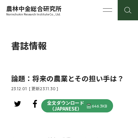
農林中金総合研究所
Norinchukin Research Institute Co., Ltd.
書誌情報
論題：将来の農業とその担い手は？
23.12.01
[ 更新23.11.30 ]
全文ダウンロード
646.3KB
（JAPANESE）