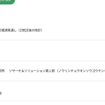
911.5KB
改訂経済見通し（2次QE後の改訂）
究所 リサーチ＆ソリューション第１部 （ノウリンチュウキンソウゴウケンキ
号