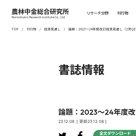
農林中金総合研究所
リサーチ分野
刊行物
Norinchukin Research Institute Co., Ltd.
TOP
刊行物
経済見通し
論題：2023～24年度改訂経済見通し（2次Q
書誌情報
論題：2023～24年度
23.12.08
[ 更新23.12.08 ]
全文ダウンロード