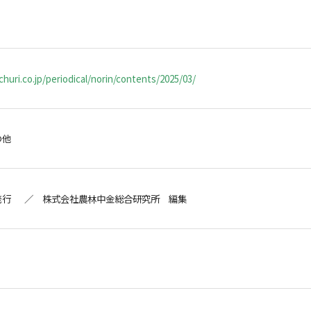
huri.co.jp/periodical/norin/contents/2025/03/
の他
発行 ／ 株式会社農林中金総合研究所 編集