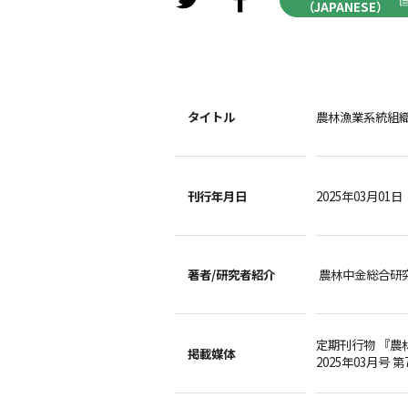
（JAPANESE）
タイトル
農林漁業系統組
刊行年月日
2025年03月01日
著者/
研究者紹介
農林中金総合研
定期刊行物 『農
掲載媒体
2025年03月号 第