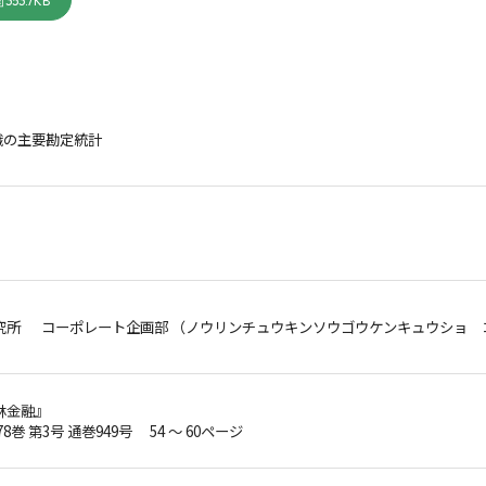
353.7KB
織の主要勘定統計
究所 コーポレート企画部 （ノウリンチュウキンソウゴウケンキュウショ 
林金融』
78巻 第3号 通巻949号 54 ～ 60ページ