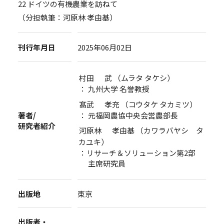
22 ドイツの有機農業を訪ねて
（分担執筆：河原林 孝由基）
刊行年月日
2025年06月02日
村田 武 （ムラタ タケシ）
： 九州大学 名誉教授
髙武 孝充 （コウタケ タカミツ）
： 元福岡農協中央会営農部長
著者/
研究者紹介
河原林 孝由基 （カワラバヤシ タ
カユキ）
：リサーチ＆ソリューション第2部
主席研究員
出版地
東京
出版者・