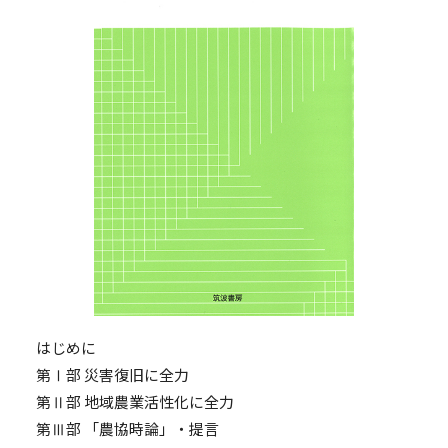
はじめに
第Ⅰ部 災害復旧に全力
第Ⅱ部 地域農業活性化に全力
第Ⅲ部 「農協時論」・提言