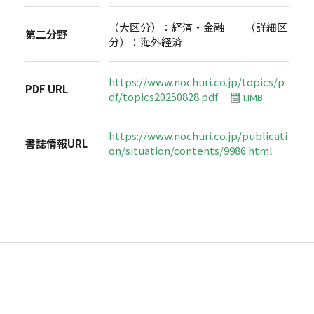
（大区分）：経済・金融 （詳細区
第二分野
分）：海外経済
https://www.nochuri.co.jp/topics/p
PDF URL
df/topics20250828.pdf
1.1MB
https://www.nochuri.co.jp/publicati
書誌情報URL
on/situation/contents/9986.html