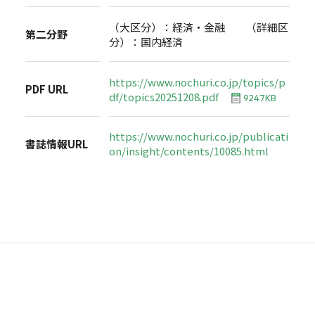
（大区分）：経済・金融 （詳細区
第二分野
分）：国内経済
https://www.nochuri.co.jp/topics/p
PDF URL
df/topics20251208.pdf
924.7KB
https://www.nochuri.co.jp/publicati
書誌情報URL
on/insight/contents/10085.html