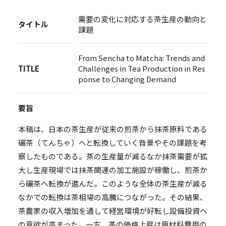
需要の変化に対応する茶生産の動向と
タイトル
課題
From Sencha to Matcha: Trends and
TITLE
Challenges in Tea Production in Res
ponse to Changing Demand
要旨
本稿は、日本の茶生産が従来の煎茶から抹茶原料である
碾茶（てんちゃ）へと転換していく背景やその課題を考
察したものである。茶の生産量が減るなか抹茶需要が拡
大し生産現場では抹茶関連の加工施設が稼働し、煎茶か
ら碾茶へ転換が進んだ。このような全体の茶生産が減る
なかでの転換は茶相場の高騰につながった。その結果、
茶農家の収入増加を通して経営環境が好転し設備投資へ
の意欲が高まった。一方、茶の価格上昇は原材料費用の