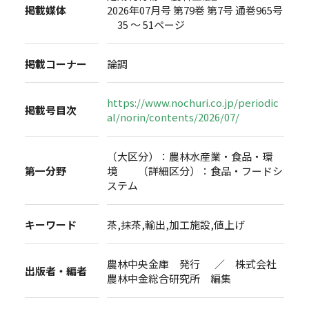
掲載媒体
2026年07月号 第79巻 第7号 通巻965号
35 ～ 51ページ
掲載コーナー
論調
https://www.nochuri.co.jp/periodic
掲載号目次
al/norin/contents/2026/07/
（大区分）：農林水産業・食品・環
第一分野
境 （詳細区分）：食品・フードシ
ステム
キーワード
茶,抹茶,輸出,加工施設,値上げ
農林中央金庫 発行 ／ 株式会社
出版者・編者
農林中金総合研究所 編集