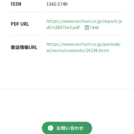
ISSN
1342-5749
https://www.nochuri.co.jp/report/p
PDF URL
df/n2607re3.pdf
1.1MB
https://www.nochuri.co.jp/periodic
書誌情報URL
al/norin/contents/10236.html
お問い合わせ