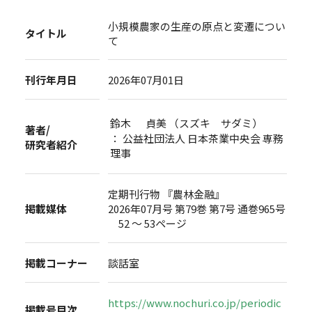
小規模農家の生産の原点と変遷につい
タイトル
て
刊行年月日
2026年07月01日
鈴木 貞美 （スズキ サダミ）
著者/
： 公益社団法人 日本茶業中央会 専務
研究者紹介
理事
定期刊行物 『農林金融』
掲載媒体
2026年07月号 第79巻 第7号 通巻965号
52 ～ 53ページ
掲載コーナー
談話室
https://www.nochuri.co.jp/periodic
掲載号目次