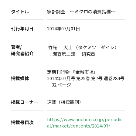
タイトル
家計調査 ～ミクロの消費指標～
刊行年月日
2014年07月01日
著者/
竹光 大士 （タケミツ ダイシ）
研究者紹介
：調査第二部 研究員
定期刊行物 『金融市場』
掲載媒体
2014年07月号 第25巻 第7号 通巻284号
32 ページ
掲載コーナー
連載（指標観測）
https://www.nochuri.co.jp/periodic
掲載号目次
al/market/contents/2014/07/