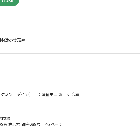
27.2KB
測指数の実現率
タケミツ ダイシ）
：調査第二部 研究員
融市場』
25巻 第12号 通巻289号 46 ページ