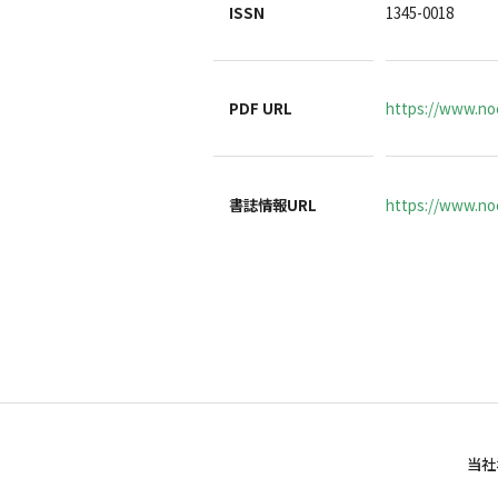
ISSN
1345-0018
PDF URL
https://www.noc
書誌情報URL
https://www.noc
当社