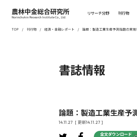
農林中金総合研究所
リサーチ分野
刊行物
Norinchukin Research Institute Co., Ltd.
TOP
刊行物
経済・金融レポート
論題：製造工業生産予測指数の実現
書誌情報
論題：製造工業生産予
14.11.27
[ 更新14.11.27 ]
全文ダウンロード