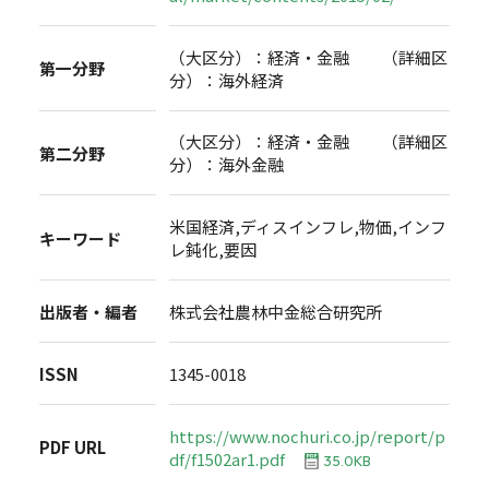
（大区分）：経済・金融 （詳細区
第一分野
分）：海外経済
（大区分）：経済・金融 （詳細区
第二分野
分）：海外金融
米国経済,ディスインフレ,物価,インフ
キーワード
レ鈍化,要因
出版者・編者
株式会社農林中金総合研究所
ISSN
1345-0018
https://www.nochuri.co.jp/report/p
PDF URL
df/f1502ar1.pdf
35.0KB