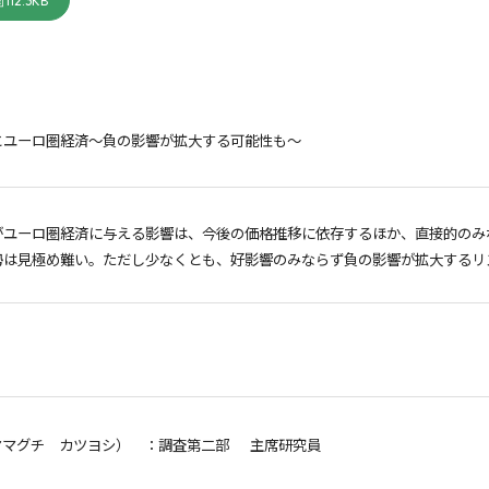
112.3KB
とユーロ圏経済～負の影響が拡大する可能性も～
がユーロ圏経済に与える影響は、今後の価格推移に依存するほか、直接的のみ
勢は見極め難い。ただし少なくとも、好影響のみならず負の影響が拡大するリ
ヤマグチ カツヨシ）
：調査第二部 主席研究員