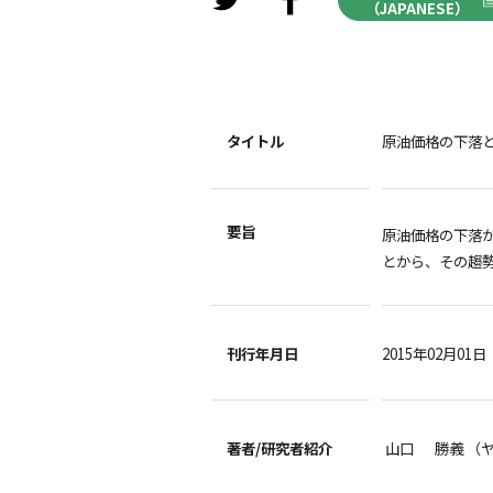
（JAPANESE）
タイトル
原油価格の下落
要旨
原油価格の下落
とから、その趨
刊行年月日
2015年02月01日
著者/
研究者紹介
山口 勝義 （