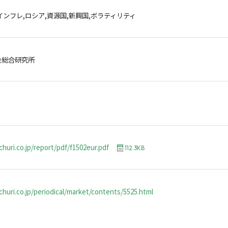
インフレ,ロシア,資源国,新興国,ボラティリティ
金総合研究所
churi.co.jp/report/pdf/f1502eur.pdf
112.3KB
huri.co.jp/periodical/market/contents/5525.html