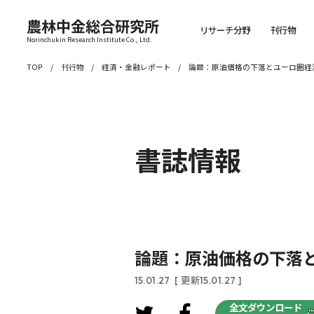
農林中金総合研究所
リサーチ分野
刊行物
Norinchukin Research Institute Co., Ltd.
TOP
刊行物
経済・金融レポート
論題：原油価格の下落とユーロ圏経
書誌情報
論題：原油価格の下落
15.01.27
[ 更新15.01.27 ]
全文ダウンロード