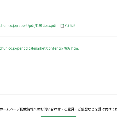
churi.co.jp/report/pdf/f1912sea.pdf
615.4KB
huri.co.jp/periodical/market/contents/7807.html
ホームページ掲載情報へのお問い合わせ・
ご意見・ご感想などを受け付けて