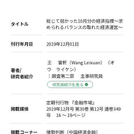
総じて弱かった10月分の経済指標～求
タイトル
められるバランスの取れた経済運営～
刊行年月日
2019年12月01日
王 雷軒（Wang Leixuan） （オ
ウ ライケン）
著者/
：調査第二部 主事研究員
研究者紹介
研究員紹介を見る
定期刊行物 『金融市場』
掲載媒体
2019年12月号 第30巻 第12号 通巻349
号 16 ～ 19ページ
掲載コーナー
情勢判断（中国経済金融）