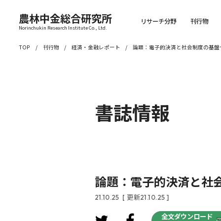
農林中金総合研究所
リサーチ分野
刊行物
Norinchukin Research Institute Co., Ltd.
TOP
刊行物
経済・金融レポート
論題：電子的決済と社会制度の基盤
書誌情報
論題：電子的決済と社
21.10.25
[ 更新21.10.25 ]
全文ダウンロード