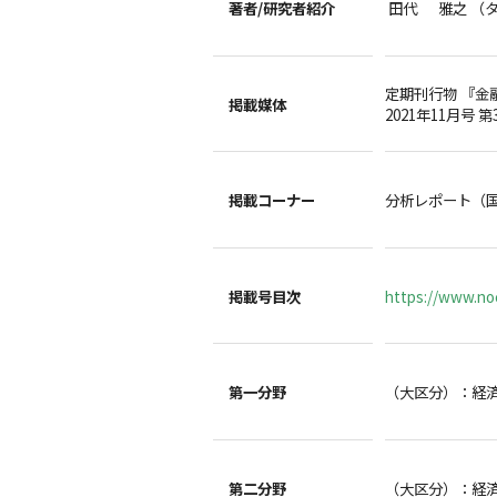
著者/
研究者紹介
田代 雅之 （
定期刊行物 『金
掲載媒体
2021年11月号 第
掲載コーナー
分析レポート（
掲載号目次
https://www.noc
第一分野
（大区分）：経
第二分野
（大区分）：経