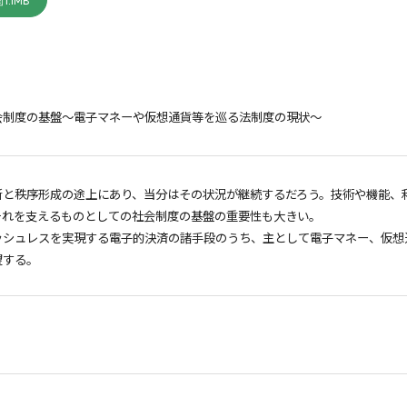
1.1MB
会制度の基盤～電子マネーや仮想通貨等を巡る法制度の現状～
新と秩序形成の途上にあり、当分はその状況が継続するだろう。技術や機能、
それを支えるものとしての社会制度の基盤の重要性も大きい。
ッシュレスを実現する電子的決済の諸手段のうち、主として電子マネー、仮想
望する。