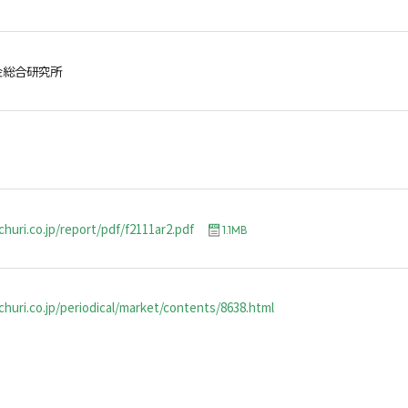
金総合研究所
churi.co.jp/report/pdf/f2111ar2.pdf
1.1MB
huri.co.jp/periodical/market/contents/8638.html