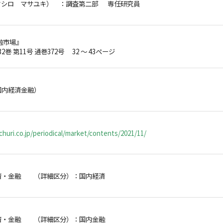
タシロ マサユキ）
：調査第二部 専任研究員
融市場』
32巻 第11号 通巻372号 32 ～ 43ページ
国内経済金融）
huri.co.jp/periodical/market/contents/2021/11/
済・金融 （詳細区分）：国内経済
済・金融 （詳細区分）：国内金融