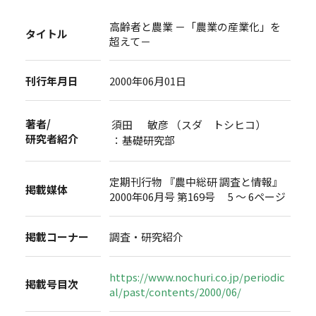
高齢者と農業 －「農業の産業化」を
タイトル
超えて－
刊行年月日
2000年06月01日
著者/
須田 敏彦 （スダ トシヒコ）
研究者紹介
：基礎研究部
定期刊行物 『農中総研 調査と情報』
掲載媒体
2000年06月号 第169号 5 ～ 6ページ
掲載コーナー
調査・研究紹介
https://www.nochuri.co.jp/periodic
掲載号目次
al/past/contents/2000/06/