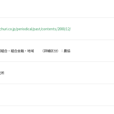
huri.co.jp/periodical/past/contents/2000/12/
同組合・組合金融・地域 （詳細区分）：農協
研究所