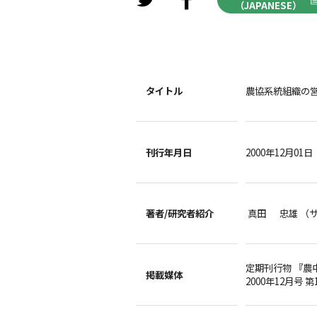
（JAPANESE）
タイトル
農協系統組織の
刊行年月日
2000年12月01日
著者/
研究者紹介
真田 忠雄 （
定期刊行物 『農
掲載媒体
2000年12月号 