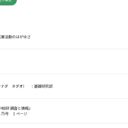
71.4KB
営業活動のはがゆさ
サナダ タダオ）
：基礎研究部
中総研 調査と情報』
第175号 1 ページ