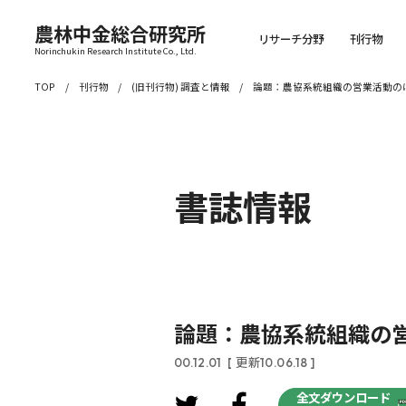
農林中金総合研究所
リサーチ分野
刊行物
Norinchukin Research Institute Co., Ltd.
TOP
刊行物
(旧刊行物) 調査と情報
論題：農協系統組織の営業活動の
書誌情報
論題：農協系統組織の
00.12.01
[ 更新10.06.18 ]
全文ダウンロード