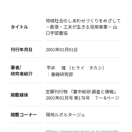
地域社会のしあわせづくりをめざして
タイトル
－創意・工夫が生きる信用事業－ 山
口宇部農協
刊行年月日
2001年01月01日
著者/
平井 隆 （ヒライ タカシ）
研究者紹介
：基礎研究部
定期刊行物 『農中総研 調査と情報』
掲載媒体
2001年01月号 第176号 7 ～ 8ページ
掲載コーナー
現地ルポルタージュ
https://www.nochuri.co.jp/periodic