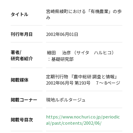
宮崎県綾町における「有機農業」の歩
タイトル
み
刊行年月日
2002年06月01日
著者/
細田 治彦 （サイタ ハルヒコ）
研究者紹介
：基礎研究部
定期刊行物 『農中総研 調査と情報』
掲載媒体
2002年06月号 第193号 7 ～ 8ページ
掲載コーナー
現地ルポルタージュ
https://www.nochuri.co.jp/periodic
掲載号目次
al/past/contents/2002/06/