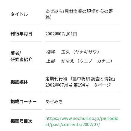
あぜみち(農林漁業の現場からの寄
タイトル
稿）
刊行年月日
2002年07月01日
柳澤 玉久 （ヤナギサワ）
著者/
研究者紹介
上野 かなえ （ウエノ カナエ）
定期刊行物 『農中総研 調査と情報』
掲載媒体
2002年07月号 第194号 8 ページ
掲載コーナー
あぜみち
https://www.nochuri.co.jp/periodic
掲載号目次
al/past/contents/2002/07/