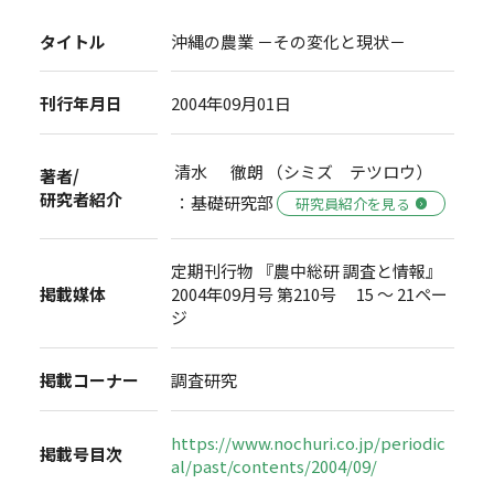
タイトル
沖縄の農業 －その変化と現状－
刊行年月日
2004年09月01日
清水 徹朗 （シミズ テツロウ）
著者/
研究者紹介
：基礎研究部
研究員紹介を見る
定期刊行物 『農中総研 調査と情報』
掲載媒体
2004年09月号 第210号 15 ～ 21ペー
ジ
掲載コーナー
調査研究
https://www.nochuri.co.jp/periodic
掲載号目次
al/past/contents/2004/09/