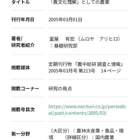
タイトル
「異文化理解」としての農業
刊行年月日
2005年03月01日
著者/
室屋 有宏 （ムロヤ アリヒロ）
研究者紹介
：基礎研究部
定期刊行物 『農中総研 調査と情報』
掲載媒体
2005年03月号 第213号 14 ページ
掲載コーナー
研究の視点
https://www.nochuri.co.jp/periodic
掲載号目次
al/past/contents/2005/03/
（大区分）：農林水産業・食品・環
第一分野
境 （詳細区分）：国内農業