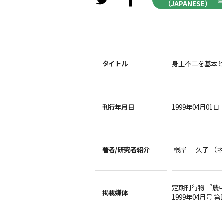
（JAPANESE）
タイトル
身土不二を基本
刊行年月日
1999年04月01日
著者/
研究者紹介
根岸 久子 （
定期刊行物 『農
掲載媒体
1999年04月号 