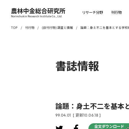
農林中金総合研究所
リサーチ分野
刊行物
Norinchukin Research Institute Co., Ltd.
TOP
刊行物
(旧刊行物) 調査と情報
論題：身土不二を基本とする学校
書誌情報
論題：身土不二を基本
99.04.01
[ 更新10.06.18 ]
全文ダウンロード