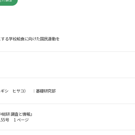
71.8KB
とする学校給食に向けた国民運動を
ネギシ ヒサコ）
：基礎研究部
中総研 調査と情報』
第155号 1 ページ