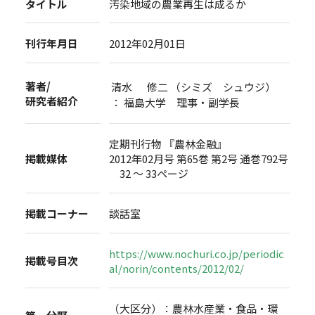
タイトル
汚染地域の農業再生は成るか
刊行年月日
2012年02月01日
著者/
清水 修二 （シミズ シュウジ）
研究者紹介
： 福島大学 理事・副学長
定期刊行物 『農林金融』
掲載媒体
2012年02月号 第65巻 第2号 通巻792号
32 ～ 33ページ
掲載コーナー
談話室
https://www.nochuri.co.jp/periodic
掲載号目次
al/norin/contents/2012/02/
（大区分）：農林水産業・食品・環