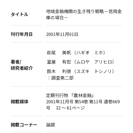
地域金融機関の生き残り戦略－信用金
タイトル
庫の場合－
刊行年月日
2001年11月01日
萩尾 美帆 （ハギオ ミホ）
著者/
室屋 有宏 （ムロヤ アリヒロ）
研究者紹介
鈴木 利徳 （スズキ トシノリ）
：調査第二部
定期刊行物 『農林金融』
掲載媒体
2001年11月号 第54巻 第11号 通巻669
号 32 ～ 61ページ
掲載コーナー
論調