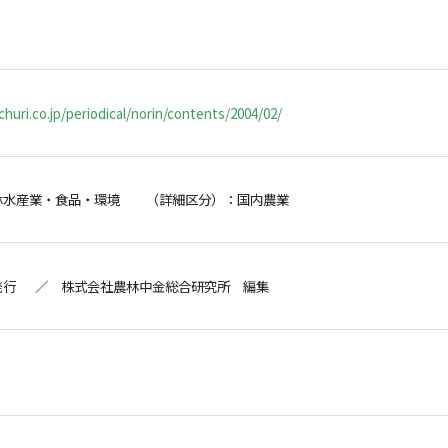
huri.co.jp/periodical/norin/contents/2004/02/
林水産業・食品・環境 （詳細区分）：国内農業
発行 ／ 株式会社農林中金総合研究所 編集