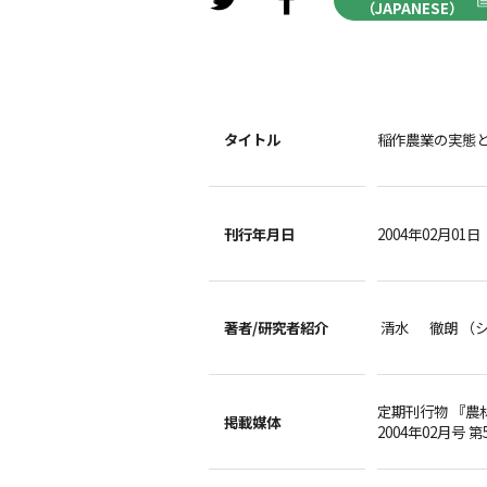
（JAPANESE）
タイトル
稲作農業の実態
刊行年月日
2004年02月01日
著者/
研究者紹介
清水 徹朗 （
定期刊行物 『農
掲載媒体
2004年02月号 第