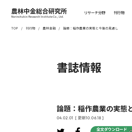
農林中金総合研究所
リサーチ分野
刊行物
Norinchukin Research Institute Co., Ltd.
TOP
刊行物
農林金融
論題：稲作農業の実態と今後の見通し
書誌情報
論題：稲作農業の実態
04.02.01
[ 更新10.06.18 ]
全文ダウンロード