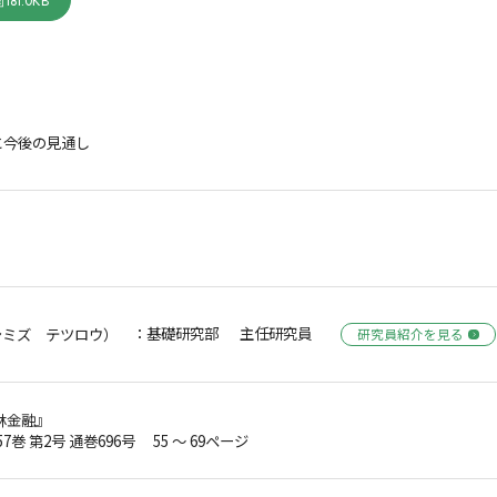
181.0KB
と今後の見通し
：基礎研究部 主任研究員
シミズ テツロウ）
研究員紹介を見る
林金融』
57巻 第2号 通巻696号 55 ～ 69ページ