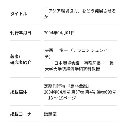
「アジア環境協力」をどう発展させる
タイトル
か
刊行年月日
2004年04月01日
寺西 俊一 （テラニシ シュンイ
著者/
チ）
研究者紹介
： 「日本環境会議」事務局長・一橋
大学大学院経済学研究科教授
定期刊行物 『農林金融』
掲載媒体
2004年04月号 第57巻 第4号 通巻698号
18 ～ 19ページ
掲載コーナー
談話室