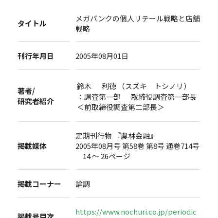
メガバンクの個人リテール戦略と店舗
タイトル
戦略
刊行年月日
2005年08月01日
鈴木 利徳 （スズキ トシノリ）
著者/
：調査第一部 取締役調査第一部長
研究者紹介
＜前取締役調査第二部長＞
定期刊行物 『農林金融』
掲載媒体
2005年08月号 第58巻 第8号 通巻714号
14 ～ 26ページ
掲載コーナー
論調
https://www.nochuri.co.jp/periodic
掲載号目次