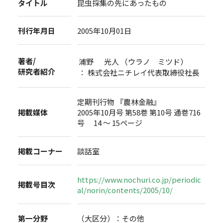
タイトル
昆虫採集の先にあったもの
刊行年月日
2005年10月01日
著者/
浦野 光人 （ウラノ ミツド）
研究者紹介
： 株式会社ニチレイ代表取締役社長
定期刊行物 『農林金融』
掲載媒体
2005年10月号 第58巻 第10号 通巻716
号 14 ～ 15ページ
掲載コーナー
談話室
https://www.nochuri.co.jp/periodic
掲載号目次
al/norin/contents/2005/10/
第一分野
（大区分）：その他