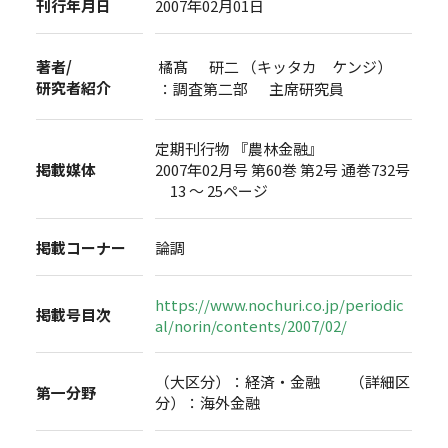
刊行年月日
2007年02月01日
著者/
橘髙 研二 （キッタカ ケンジ）
研究者紹介
：調査第二部 主席研究員
定期刊行物 『農林金融』
掲載媒体
2007年02月号 第60巻 第2号 通巻732号
13 ～ 25ページ
掲載コーナー
論調
https://www.nochuri.co.jp/periodic
掲載号目次
al/norin/contents/2007/02/
（大区分）：経済・金融 （詳細区
第一分野
分）：海外金融