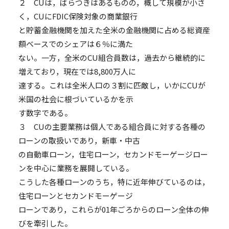
２ CUは，ばらつきはあるものの，概して規模が小さ
く，CUにFDIC保険対象の商業銀行
と貯蓄金融機関を加えた全米の金融機関に占める総資産
額ベースでのシェアは６％に満た
ない。一方，全米のCU組合員数は，過去から継続的に
増えており，現在では8,800万人に
達する。これは全米人口の３割に匹敵し，いかにCUが
米国の社会に根づいているかを示
す数字である。
３ CUの主要業務は個人である組合員に対する各種の
ローンの取扱いであり，新車・中古
の自動車ローン，住宅ローン，セカンドモーゲージロー
ンを中心に業務を展開している。
こうした各種ローンのうち，特に近年伸びているのは，
住宅ローンとセカンドモーゲージ
ローンであり，これらが01年ごろからのローン全体の伸
びを牽引した。