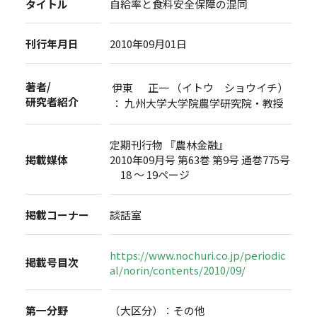
タイトル
自給率と食料安全保障の混同
刊行年月日
2010年09月01日
著者/
伊東 正一 （イトウ ショウイチ）
研究者紹介
： 九州大学大学院農学研究院・教授
定期刊行物 『農林金融』
掲載媒体
2010年09月号 第63巻 第9号 通巻775号
18 ～ 19ページ
掲載コーナー
談話室
https://www.nochuri.co.jp/periodic
掲載号目次
al/norin/contents/2010/09/
第一分野
（大区分）：その他