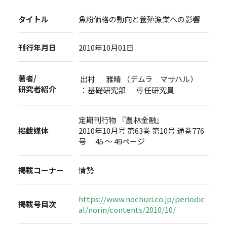
タイトル
魚粉価格の動向と養殖漁業への影響
刊行年月日
2010年10月01日
著者/
出村 雅晴 （デムラ マサハル）
研究者紹介
：基礎研究部 専任研究員
定期刊行物 『農林金融』
掲載媒体
2010年10月号 第63巻 第10号 通巻776
号 45 ～ 49ページ
掲載コーナー
情勢
https://www.nochuri.co.jp/periodic
掲載号目次
al/norin/contents/2010/10/