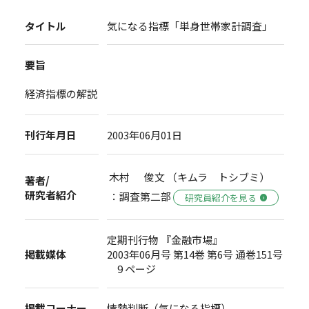
タイトル
気になる指標「単身世帯家計調査」
要旨
経済指標の解説
刊行年月日
2003年06月01日
木村 俊文 （キムラ トシブミ）
著者/
研究者紹介
：調査第二部
研究員紹介を見る
定期刊行物 『金融市場』
掲載媒体
2003年06月号 第14巻 第6号 通巻151号
9 ページ
掲載コーナー
情勢判断（気になる指標）