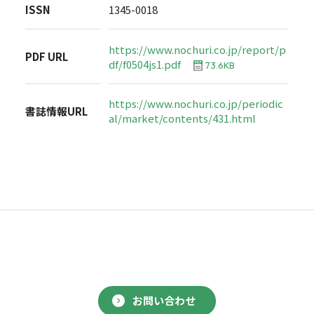
ISSN
1345-0018
https://www.nochuri.co.jp/report/p
PDF URL
df/f0504js1.pdf
73.6KB
https://www.nochuri.co.jp/periodic
書誌情報URL
al/market/contents/431.html
お問い合わせ