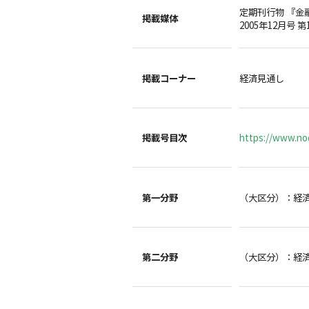
定期刊行物 『金
掲載媒体
2005年12月号 第
掲載コーナー
経済見通し
掲載号目次
https://www.noc
第一分野
（大区分）：経
第二分野
（大区分）：経