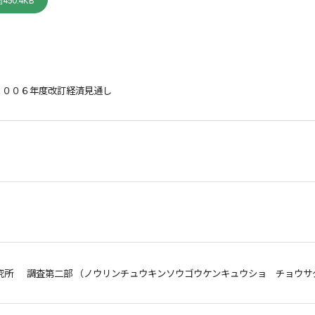
450.4KB
２００６年度改訂経済見通し
究所 調査第二部 （ノウリンチュウキンソウゴウケンキュウショ チョウサ