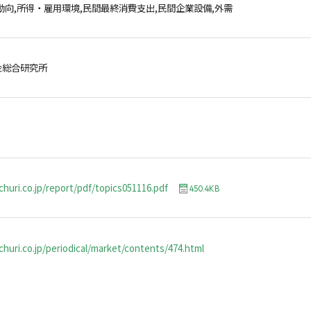
動向,所得・雇用環境,民間最終消費支出,民間企業設備,外需
金総合研究所
churi.co.jp/report/pdf/topics051116.pdf
450.4KB
huri.co.jp/periodical/market/contents/474.html