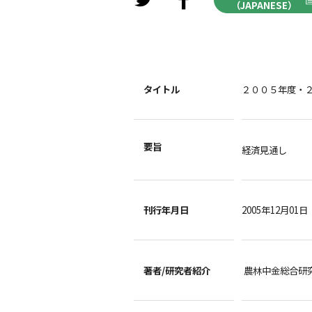
（JAPANESE）
タイトル
２００５年度・
要旨
経済見通し
刊行年月日
2005年12月01日
著者/
研究者紹介
農林中金総合研