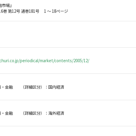
融市場』
16巻 第12号 通巻181号 1 ～ 18ページ
huri.co.jp/periodical/market/contents/2005/12/
済・金融 （詳細区分）：国内経済
済・金融 （詳細区分）：海外経済