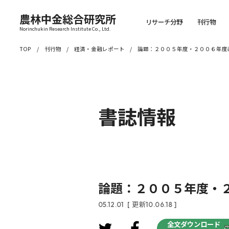
農林中金総合研究所
リサーチ分野
刊行物
Norinchukin Research Institute Co., Ltd.
TOP
刊行物
経済・金融レポート
論題：２００５年度・２００６年度
書誌情報
論題：２００５年度・
05.12.01
[ 更新10.06.18 ]
全文ダウンロード